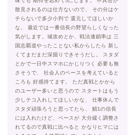
味でも 期待を込めて5にします。 不具合が
散見されるのは仕方ないので、 その分はケ
チらないで多少小判で 還元してほしいか
な。 最近では一番信長の野望らしくなった
気がします。城攻めとか、戦法連鎖率は 三
国志覇道やったことない私からしたら 新し
くてまだまだ深掘りできそうだし。 スタダ
とかで一日中スマホにかじりつく 必要も無
さそうで、 社会人のペースを考えていると
ころも 好感持てます。 ただ真戦とかから
のユーザー多いと思うので スタートはもう
少しテコ入れしてほしいかな、 仕事休んで
スタダ頑張ろうと思ってたら、 鯖1の信長
には入れたけど、ペースが 大分緩く調整さ
れてるので真戦に比べると かなりヒマには