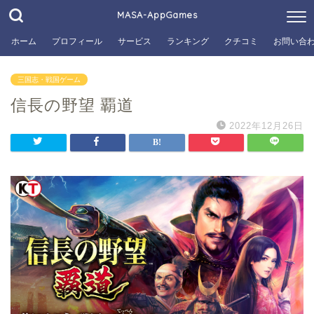
MASA-AppGames
ホーム
プロフィール
サービス
ランキング
クチコミ
お問い合
三国志・戦国ゲーム
信長の野望 覇道
2022年12月26日