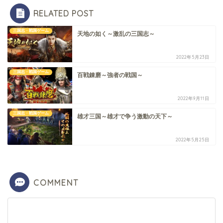
RELATED POST
三国志・戦国ゲーム
天地の如く～激乱の三国志～
2022年5月23日
三国志・戦国ゲーム
百戦錬磨～強者の戦国～
2022年9月11日
三国志・戦国ゲーム
雄才三国～雄才で争う激動の天下～
2022年5月25日
COMMENT