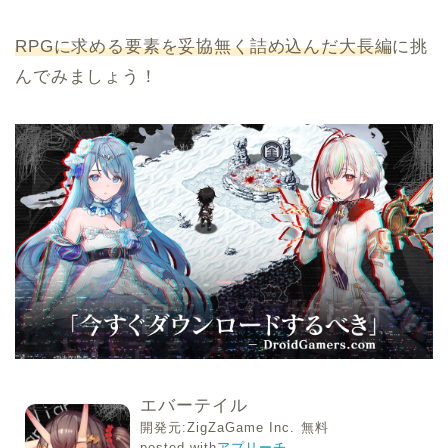
RPGに求める要素を妥協無く詰め込んだ大長編
に挑
んでみましょう！
エバーテイル
開発元:
ZigZaGame Inc.
無料
posted with
アプリーチ